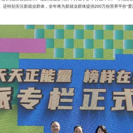
。还特别关注新就业群体，全年将为新就业群体提供200万份营养平价“爱